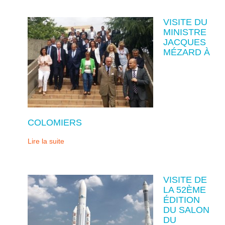
VISITE DU
MINISTRE
JACQUES
MÉZARD À
COLOMIERS
Lire la suite
VISITE DE
LA 52ÈME
ÉDITION
DU SALON
DU