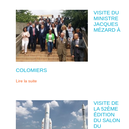
VISITE DU
MINISTRE
JACQUES
MÉZARD À
COLOMIERS
Lire la suite
VISITE DE
LA 52ÈME
ÉDITION
DU SALON
DU