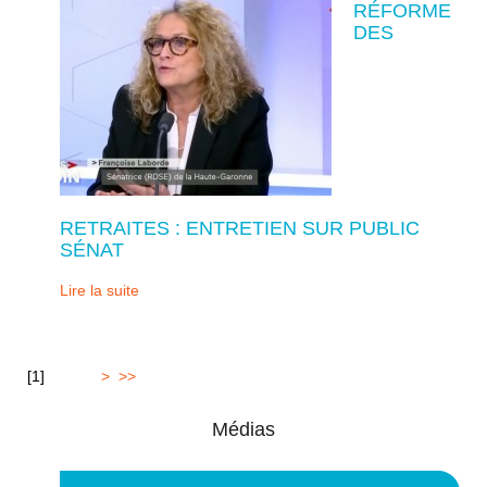
RÉFORME
DES
RETRAITES : ENTRETIEN SUR PUBLIC
SÉNAT
Lire la suite
[
1
]
2
3
4
5
>
>>
Médias