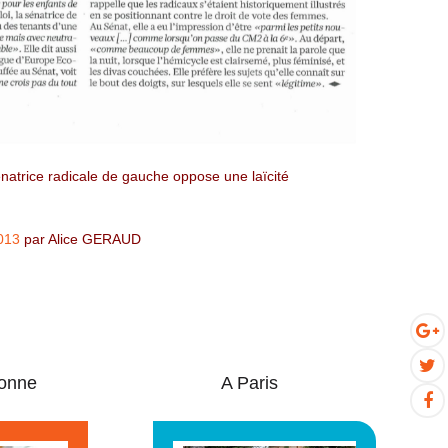
énatrice radicale de gauche oppose une laïcité
013
par Alice GERAUD
onne
A Paris