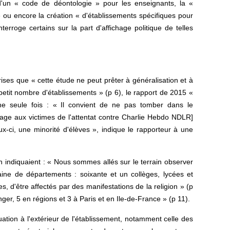
n d'un « code de déontologie » pour les enseignants, la «
» ou encore la création « d'établissements spécifiques pour
erroge certains sur la part d'affichage politique de telles
ises que « cette étude ne peut prêter à généralisation et à
etit nombre d'établissements » (p 6), le rapport de 2015 «
ne seule fois : « Il convient de ne pas tomber dans le
mmage aux victimes de l'attentat contre Charlie Hebdo NDLR]
ux-ci, une minorité d'élèves », indique le rapporteur à une
n indiquaient : « Nous sommes allés sur le terrain observer
aine de départements : soixante et un collèges, lycées et
, d'être affectés par des manifestations de la religion » (p
ger, 5 en régions et 3 à Paris et en Ile-de-France » (p 11).
uation à l'extérieur de l'établissement, notamment celle des