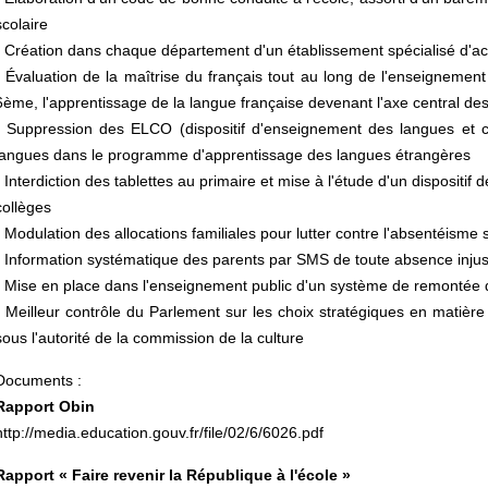
scolaire
• Création dans chaque département d'un établissement spécialisé d'acc
• Évaluation de la maîtrise du français tout au long de l'enseigneme
6ème, l'apprentissage de la langue française devenant l'axe central d
• Suppression des ELCO (dispositif d'enseignement des langues et cu
langues dans le programme d'apprentissage des langues étrangères
• Interdiction des tablettes au primaire et mise à l'étude d'un dispositif
collèges
• Modulation des allocations familiales pour lutter contre l'absentéisme 
• Information systématique des parents par SMS de toute absence injust
• Mise en place dans l'enseignement public d'un système de remontée di
• Meilleur contrôle du Parlement sur les choix stratégiques en matiè
sous l'autorité de la commission de la culture
Documents :
Rapport Obin
http://media.education.gouv.fr/file/02/6/6026.pdf
Rapport « Faire revenir la République à l'école »