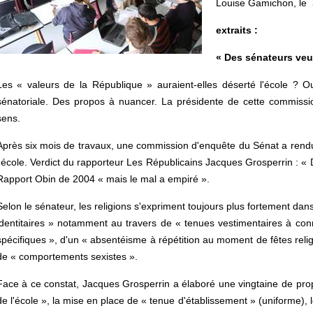
Louise Gamichon, le 
extraits :
« Des sénateurs veul
Les « valeurs de la République » auraient-elles déserté l'école ? Ou
sénatoriale. Des propos à nuancer. La présidente de cette commission
sens.
Après six mois de travaux, une commission d'enquête du Sénat a rendu s
l'école. Verdict du rapporteur Les Républicains Jacques Grosperrin : « 
Rapport Obin de 2004 « mais le mal a empiré ».
Selon le sénateur, les religions s'expriment toujours plus fortement dans
identitaires » notamment au travers de « tenues vestimentaires à conn
spécifiques », d'un « absentéisme à répétition au moment de fêtes rel
de « comportements sexistes ».
Face à ce constat, Jacques Grosperrin a élaboré une vingtaine de propos
de l'école », la mise en place de « tenue d'établissement » (uniforme),