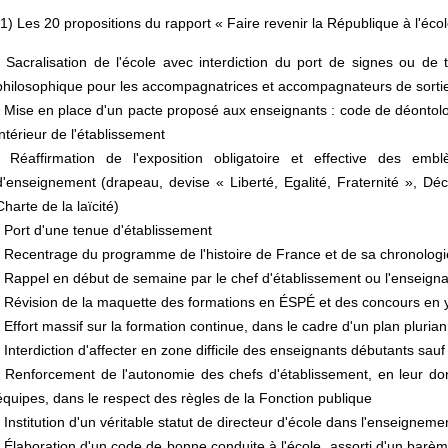
(1) Les 20 propositions du rapport « Faire revenir la République à l'écol
• Sacralisation de l'école avec interdiction du port de signes ou de 
philosophique pour les accompagnatrices et accompagnateurs de sortie
• Mise en place d'un pacte proposé aux enseignants : code de déontolo
intérieur de l'établissement
• Réaffirmation de l'exposition obligatoire et effective des e
d'enseignement (drapeau, devise « Liberté, Egalité, Fraternité », Dé
Charte de la laïcité)
• Port d'une tenue d'établissement
• Recentrage du programme de l'histoire de France et de sa chronologie
• Rappel en début de semaine par le chef d'établissement ou l'enseignan
• Révision de la maquette des formations en ÉSPÉ et des concours en y 
• Effort massif sur la formation continue, dans le cadre d'un plan pluria
• Interdiction d'affecter en zone difficile des enseignants débutants sa
• Renforcement de l'autonomie des chefs d'établissement, en leur do
équipes, dans le respect des règles de la Fonction publique
• Institution d'un véritable statut de directeur d'école dans l'enseigneme
• Élaboration d'un code de bonne conduite à l'école, assorti d'un barèm