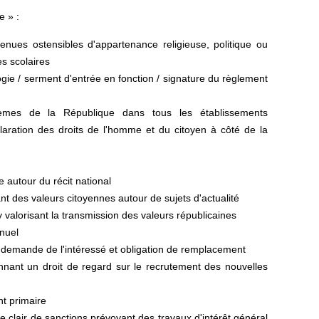
e » :
tenues ostensibles d'appartenance religieuse, politique ou
s scolaires
gie / serment d'entrée en fonction / signature du règlement
mblèmes de la République dans tous les établissements
claration des droits de l'homme et du citoyen à côté de la
 autour du récit national
t des valeurs citoyennes autour de sujets d'actualité
valorisant la transmission des valeurs républicaines
nnuel
uf demande de l'intéressé et obligation de remplacement
nnant un droit de regard sur le recrutement des nouvelles
nt primaire
e clair de sanctions prévoyant des travaux d'intérêt général