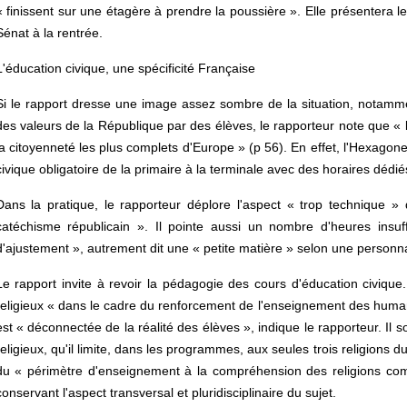
« finissent sur une étagère à prendre la poussière ». Elle présentera 
Sénat à la rentrée.
L'éducation civique, une spécificité Française
Si le rapport dresse une image assez sombre de la situation, notammen
des valeurs de la République par des élèves, le rapporteur note que «
la citoyenneté les plus complets d'Europe » (p 56). En effet, l'Hexagon
civique obligatoire de la primaire à la terminale avec des horaires dédié
Dans la pratique, le rapporteur déplore l'aspect « trop technique 
catéchisme républicain ». Il pointe aussi un nombre d'heures ins
d'ajustement », autrement dit une « petite matière » selon une personna
Le rapport invite à revoir la pédagogie des cours d'éducation civique
religieux « dans le cadre du renforcement de l'enseignement des human
est « déconnectée de la réalité des élèves », indique le rapporteur. Il so
religieux, qu'il limite, dans les programmes, aux seules trois religions 
du « périmètre d'enseignement à la compréhension des religions co
conservant l'aspect transversal et pluridisciplinaire du sujet.