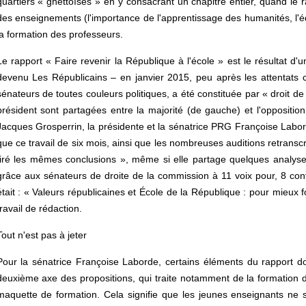
quartiers « ghettoïsés » en y consacrant un chapitre entier, quand le
des enseignements (l'importance de l'apprentissage des humanités, l'édu
la formation des professeurs.
Le rapport « Faire revenir la République à l'école » est le résulta
devenu Les Républicains – en janvier 2015, peu après les attentats
sénateurs de toutes couleurs politiques, a été constituée par « droit de 
président sont partagées entre la majorité (de gauche) et l'opposition.
Jacques Grosperrin, la présidente et la sénatrice PRG Françoise Laborde
que ce travail de six mois, ainsi que les nombreuses auditions retranscri
tiré les mêmes conclusions », même si elle partage quelques analys
grâce aux sénateurs de droite de la commission à 11 voix pour, 8 contre 
était : « Valeurs républicaines et École de la République : pour mieux f
travail de rédaction.
Tout n'est pas à jeter
Pour la sénatrice Françoise Laborde, certains éléments du rapport do
deuxième axe des propositions, qui traite notamment de la formation
maquette de formation. Cela signifie que les jeunes enseignants ne s