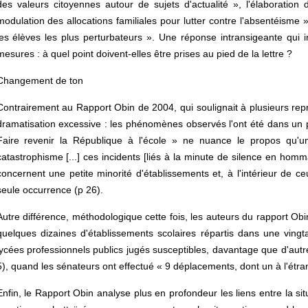
des valeurs citoyennes autour de sujets d'actualité », l'élaboratio
modulation des allocations familiales pour lutter contre l'absentéisme 
les élèves les plus perturbateurs ». Une réponse intransigeante qui int
mesures : à quel point doivent-elles être prises au pied de la lettre ?
Changement de ton
Contrairement au Rapport Obin de 2004, qui soulignait à plusieurs repr
dramatisation excessive : les phénomènes observés l'ont été dans un p
Faire revenir la République à l'école » ne nuance le propos qu'u
catastrophisme [...] ces incidents [liés à la minute de silence en ho
concernent une petite minorité d'établissements et, à l'intérieur de ce
seule occurrence (p 26).
Autre différence, méthodologique cette fois, les auteurs du rapport Obi
quelques dizaines d'établissements scolaires répartis dans une vingt
lycées professionnels publics jugés susceptibles, davantage que d'autres
5), quand les sénateurs ont effectué « 9 déplacements, dont un à l'étran
Enfin, le Rapport Obin analyse plus en profondeur les liens entre la sit