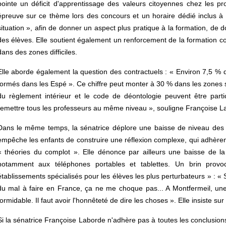
pointe un déficit d'apprentissage des valeurs citoyennes chez les pr
épreuve sur ce thème lors des concours et un horaire dédié inclus à
situation », afin de donner un aspect plus pratique à la formation, de
des élèves. Elle soutient également un renforcement de la formation con
dans des zones difficiles.
Elle aborde également la question des contractuels : « Environ 7,5 % 
formés dans les Espé ». Ce chiffre peut monter à 30 % dans les zones sens
du règlement intérieur et le code de déontologie peuvent être part
remettre tous les professeurs au même niveau », souligne Françoise L
Dans le même temps, la sénatrice déplore une baisse de niveau des é
empêche les enfants de construire une réflexion complexe, qui adhèr
« théories du complot ». Elle dénonce par ailleurs une baisse de la
notamment aux téléphones portables et tablettes. Un brin provoc
établissements spécialisés pour les élèves les plus perturbateurs » : « Si 
du mal à faire en France, ça ne me choque pas... A Montfermeil, une 
formidable. Il faut avoir l'honnêteté de dire les choses ». Elle insiste sur
Si la sénatrice Françoise Laborde n'adhère pas à toutes les conclusions