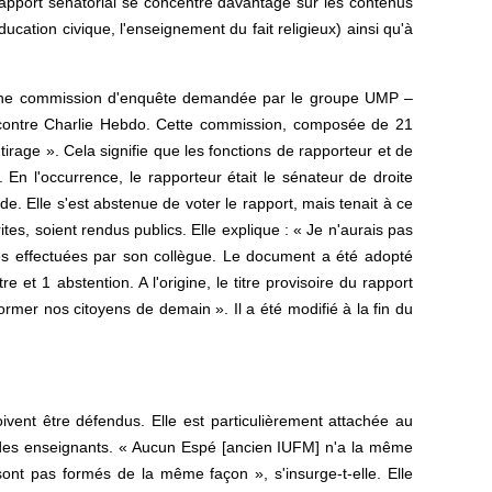
 rapport sénatorial se concentre davantage sur les contenus
cation civique, l'enseignement du fait religieux) ainsi qu'à
t d'une commission d'enquête demandée par le groupe UMP –
 contre Charlie Hebdo. Cette commission, composée de 21
tirage ». Cela signifie que les fonctions de rapporteur et de
 En l'occurrence, le rapporteur était le sénateur de droite
. Elle s'est abstenue de voter le rapport, mais tenait à ce
tes, soient rendus publics. Elle explique : « Je n'aurais pas
es effectuées par son collègue. Le document a été adopté
et 1 abstention. A l'origine, le titre provisoire du rapport
ormer nos citoyens de demain ». Il a été modifié à la fin du
ivent être défendus. Elle est particulièrement attachée au
 des enseignants. « Aucun Espé [ancien IUFM] n'a la même
ont pas formés de la même façon », s'insurge-t-elle. Elle