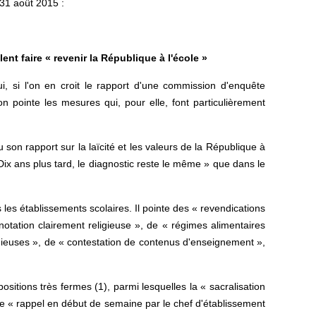
31 août 2015 :
ent faire « revenir la République à l'école »
i, si l'on en croit le rapport d'une commission d'enquête
 pointe les mesures qui, pour elle, font particulièrement
on rapport sur la laïcité et les valeurs de la République à
Dix ans plus tard, le diagnostic reste le même » que dans le
 les établissements scolaires. Il pointe des « revendications
otation clairement religieuse », de « régimes alimentaires
igieuses », de « contestation de contenus d'enseignement »,
itions très fermes (1), parmi lesquelles la « sacralisation
 le « rappel en début de semaine par le chef d'établissement