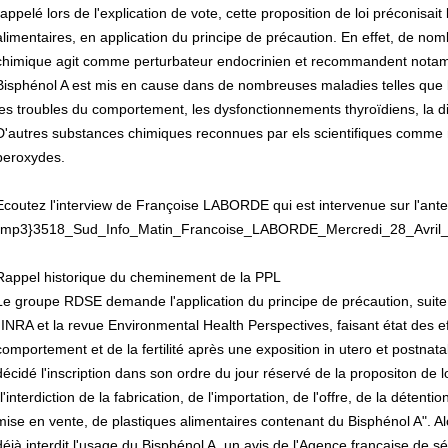
rappelé lors de l'explication de vote, cette proposition de loi préconisait
alimentaires, en application du principe de précaution. En effet, de 
chimique agit comme perturbateur endocrinien et recommandent notammen
Bisphénol A est mis en cause dans de nombreuses maladies telles que les
les troubles du comportement, les dysfonctionnements thyroïdiens, la dimi
D'autres substances chimiques reconnues par els scientifiques comme 
peroxydes.
Ecoutez l'interview de Françoise LABORDE qui est intervenue sur l'anten
{mp3}3518_Sud_Info_Matin_Francoise_LABORDE_Mercredi_28_Avril
Rappel historique du cheminement de la PPL
Le groupe RDSE demande l'application du principe de précaution, suite 
l'INRA et la revue Environmental Health Perspectives, faisant état des e
comportement et de la fertilité après une exposition in utero et postnata
décidé l'inscription dans son ordre du jour réservé de la propositon de l
"l'interdiction de la fabrication, de l'importation, de l'offre, de la détenti
mise en vente, de plastiques alimentaires contenant du Bisphénol A". Al
déjà interdit l'usage du Bisphénol A, un avis de l'Agence française de s