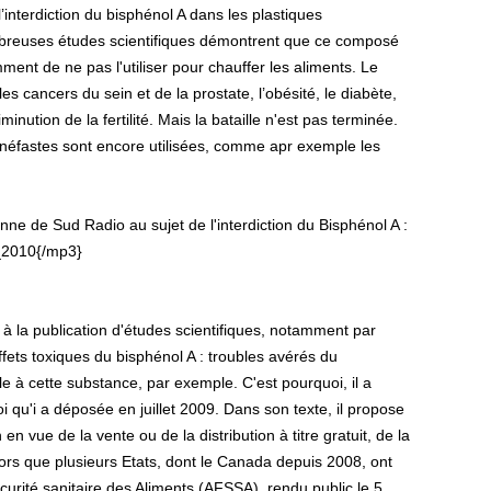
 l’interdiction du bisphénol A dans les plastiques
nombreuses études scientifiques démontrent que ce composé
t de ne pas l'utiliser pour chauffer les aliments. Le
 cancers du sein et de la prostate, l’obésité, le diabète,
nution de la fertilité. Mais la bataille n'est pas terminée.
néfastes sont encore utilisées, comme apr exemple les
ne de Sud Radio au sujet de l'interdiction du Bisphénol A :
_2010{/mp3}
à la publication d'études scientifiques, notamment par
ffets toxiques du bisphénol A : troubles avérés du
le à cette substance, par exemple. C'est pourquoi, il a
oi qu'i a déposée en juillet 2009. Dans son texte, il propose
on en vue de la vente ou de la distribution à titre gratuit, de la
ors que plusieurs Etats, dont le Canada depuis 2008, ont
écurité sanitaire des Aliments (AFSSA), rendu public le 5