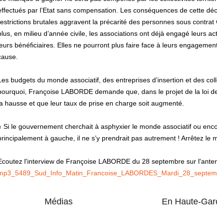
effectués par l’Etat sans compensation. Les conséquences de cette déci
restrictions brutales aggravent la précarité des personnes sous contrat C
plus, en milieu d’année civile, les associations ont déjà engagé leurs a
leurs bénéficiaires. Elles ne pourront plus faire face à leurs engagement
cause.
Les budgets du monde associatif, des entreprises d’insertion et des colle
pourquoi, Françoise LABORDE demande que, dans le projet de la loi de
la hausse et que leur taux de prise en charge soit augmenté.
« Si le gouvernement cherchait à asphyxier le monde associatif ou encor
principalement à gauche, il ne s’y prendrait pas autrement ! Arrêtez l
Ecoutez l'interview de Françoise LABORDE du 28 septembre sur l'ante
mp3_5489_Sud_Info_Matin_Francoise_LABORDES_Mardi_28_septem
Médias
En Haute-Gar