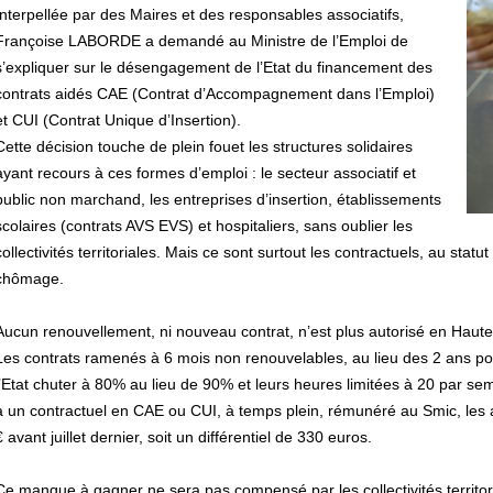
Interpellée par des Maires et des responsables associatifs,
Françoise LABORDE a demandé au Ministre de l’Emploi de
s’expliquer sur le désengagement de l’Etat du financement des
contrats aidés CAE (Contrat d’Accompagnement dans l’Emploi)
et CUI (Contrat Unique d’Insertion).
Cette décision touche de plein fouet les structures solidaires
ayant recours à ces formes d’emploi : le secteur associatif et
public non marchand, les entreprises d’insertion, établissements
scolaires (contrats AVS EVS) et hospitaliers, sans oublier les
collectivités territoriales. Mais ce sont surtout les contractuels, au statu
chômage.
Aucun renouvellement, ni nouveau contrat, n’est plus autorisé en Haute-G
Les contrats ramenés à 6 mois non renouvelables, au lieu des 2 ans pos
l’Etat chuter à 80% au lieu de 90% et leurs heures limitées à 20 par s
à un contractuel en CAE ou CUI, à temps plein, rémunéré au Smic, les a
€ avant juillet dernier, soit un différentiel de 330 euros.
Ce manque à gagner ne sera pas compensé par les collectivités territori