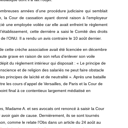
mbreuses années d’une procédure judiciaire qui semblait
fin, la Cour de cassation ayant donné raison à l'employeur
ncié une employée voilée car elle avait enfreint le règlement
 l’établissement, cette dernière a saisi le Comité des droits
e l’ONU. Il a rendu un avis contraire le 10 août dernier.
de cette crèche associative avait été licenciée en décembre
ute grave en raison de son refus d’enlever son voile
 dépit du règlement intérieur qui disposait : « Le principe de
onscience et de religion des salariés ne peut faire obstacle
es principes de laïcité et de neutralité ». Après une bataille
e les cours d’appel de Versailles, de Paris et la Cour de
point final à ce contentieux largement médiatisé en
es, Madame A. et ses avocats ont renoncé à saisir la Cour
avoir gain de cause. Dernièrement, ils se sont tournés
son, comme le relate l’Obs dans un article du 24 août au