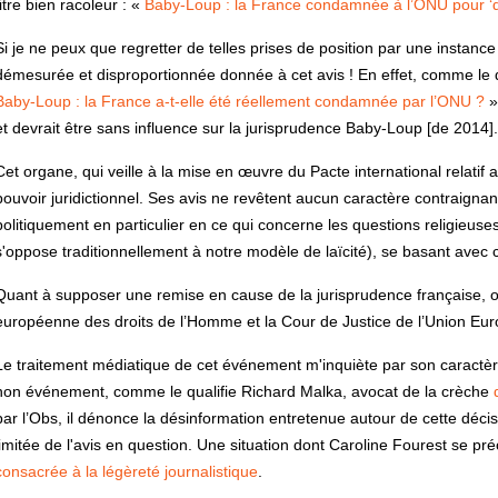
titre bien racoleur : «
Baby-Loup : la France condamnée à l’ONU pour ‘
Si je ne peux que regretter de telles prises de position par une instance 
démesurée et disproportionnée donnée à cet avis ! En effet, comme le d
Baby-Loup : la France a-t-elle été réellement condamnée par l’ONU ?
»
et devrait être sans influence sur la jurisprudence Baby-Loup [de 2014].
Cet organe, qui veille à la mise en œuvre du Pacte international relatif a
pouvoir juridictionnel. Ses avis ne revêtent aucun caractère contraignant
politiquement en particulier en ce qui concerne les questions religieuses
s'oppose traditionnellement à notre modèle de laïcité), se basant avec
Quant à supposer une remise en cause de la jurisprudence française, on 
européenne des droits de l’Homme et la Cour de Justice de l’Union Europ
Le traitement médiatique de cet événement m'inquiète par son caractère 
non événement, comme le qualifie Richard Malka, avocat de la crèche
par l’Obs, il dénonce la désinformation entretenue autour de cette décisi
limitée de l'avis en question. Une situation dont Caroline Fourest se 
consacrée à la légèreté journalistique
.