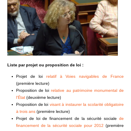
Liste par projet ou proposition de loi :
Projet de loi
relatif à Voies navigables de France
(première lecture)
Proposition de loi
relative au patrimoine monumental de
l'État
(deuxième lecture)
Proposition de loi
visant à instaurer la scolarité obligatoire
à trois ans
(première lecture)
Projet de loi de financement de la sécurité sociale
de
financement de la sécurité sociale pour 2012
(première