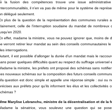
Si la fusion des compétences trouve une issue administrative 
intercommunalités, il n'en va pas de même pour le système de représe
un délégué seulement.
En plus de la question de la représentation des communes rurales a
clairement, celle de l'interruption soudaine du mandat de nombreux
jusqu'en 2020.
En effet, madame la ministre, vous ne pouvez ignorer que, moins de de
se verront retirer leur mandat au sein des conseils communautaires le 
des interrogations.
Autant, il est possible d'allonger la durée d'un mandat mais le raccour
sans poser quelques difficultés quant au respect du suffrage universel e
Madame la ministre, les préfets ont proposé des schémas sans notifie
ces nouveaux schémas sur la composition des futurs conseils communau
Ma question est donc simple et appelle une réponse simple : oui ou n
précises aux préfets pour qu'ils informent les élus et les collectivit
schémas ?
Mme Marylise Lebranchu, ministre de la décentralisation et de la 
Madame la sénatrice, vous soulevez une question qui se pose