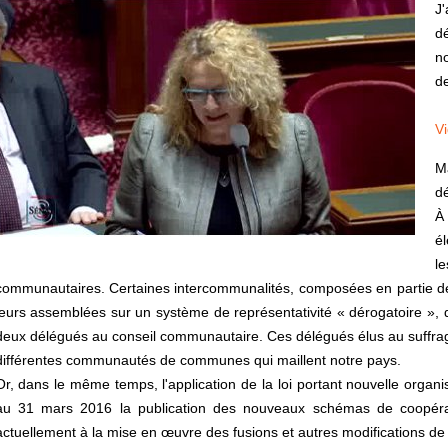
J
d
n
d
V
M
dé
À
él
l
communautaires. Certaines intercommunalités, composées en partie de c
leurs assemblées sur un système de représentativité « dérogatoire »,
deux délégués au conseil communautaire. Ces délégués élus au suffrag
différentes communautés de communes qui maillent notre pays.
Or, dans le même temps, l'application de la loi portant nouvelle organis
au 31 mars 2016 la publication des nouveaux schémas de coopérat
actuellement à la mise en œuvre des fusions et autres modifications de