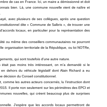
bre de cas en France. Ici, un maire a démissionné et doit
onnais bien. Là, une commune nouvelle vient de naître et
.
ssayé, avec plusieurs de ses collègues, après une question
 constitutionnel dite « Commune de Salbris », de trouver une
'accords locaux, en particulier pour la représentation des
lité ou même des conseillers communautaires ne pourront
lle organisation territoriale de la République, ou loi NOTRe,
ements, qui sont toutefois d'une autre nature.
en était pas moins très intéressant, on m'a demandé si le
n dehors du véhicule législatif dont Alain Richard a eu
une décision du Conseil constitutionnel.
nt, comme les autres acteurs concernés, lu l'instruction dont
t 2015. Il porte non seulement sur les périmètres des EPCI et
mmunes nouvelles, qui créent beaucoup plus de surprises
onnelle. J'espère que les accords locaux permettront de