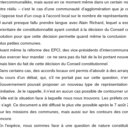
intercommunalités, mais aussi en ce moment même dans un certain nom
être réélu – c'est le cas d'une communauté d'agglomération que je c
s'oppose tout d'un coup à l'accord local sur le nombre de représentants
Il aurait presque fallu prendre langue avec Alain Richard, lequel a e
prioritaire de constitutionnalité ayant conduit à la décision du Conseil
solution pour que cette décision permette quand même la conclusion d
plus petites communes.
Avant même la réforme des EPCI, des vice-présidents d'intercommuna
plus exercer leur mandat : ce ne sera pas du fait de la loi portant nouve
mais bien du fait de cette décision du Conseil constitutionnel.
Dans certains cas, des accords locaux ont permis d'aboutir à des arrang
Au cours d'un débat, qui, s'il ne portait pas sur cette question, n'
Gouvernement pouvait proposer un nouveau type de représentation e
l'initiative. Je le rappelle, il n'est en aucun cas possible de contourner 
Telle est la situation face à laquelle nous nous trouvons. Les préfets o
il s'agit. Ce document a été diffusé le plus vite possible après le 7 aoû
sur les missions des communes, mais aussi sur les contours des co
encore.
En l'espèce, nous sommes face à une question de nature constituti