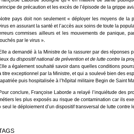
principe de précaution et les excès de l’épisode de la grippe avia
Notre pays doit non seulement « déployer les moyens de la pr
virus en assurant la santé et l’accès aux soins de toute la popul
erreurs commises ailleurs et les mouvements de panique, par
touchés par le virus ».
Elle a demandé à la Ministre de la rassurer par des réponses p
lieux du
dispositif national de prévention et de lutte contre la pr
Elle a également souhaité savoir dans quelles conditions pourrai
à titre exceptionnel par la Ministre, et qui a soulevé bien des es
rapatriée puis hospitalisée à l’hôpital militaire Begin de Saint M
Pour conclure, Françoise Laborde a relayé l’inquiétude des pr
métiers les plus exposés au risque de contamination
car ils exe
« seul le déploiement d’un dispositif transversal de lutte contre l
TAGS