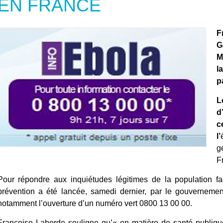
EN FRANCE
F
G
M
l
p
L
d
c
l’
g
F
Pour répondre aux inquiétudes légitimes de la population 
prévention a été lancée, samedi dernier, par le gouvernement
notamment l’ouverture d’un
numéro vert 0800 13 00 00.
Françoise Laborde souligne qu’« en matière de santé publique il