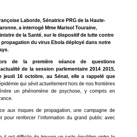
rançoise Laborde, Sénatrice PRG de la Haute-
aronne, a interrogé Mme Marisol Touraine,
inistre de la Santé, sur le dispositif de lutte contre
a propagation du virus Ebola déployé dans notre
ays.
ors de la première séance de questions
’actualité de la session parlementaire 2014 2015,
e jeudi 16 octobre, au Sénat, elle a rappelé que
épidémie qui sévit actuellement hors de nos frontières
énère un phénomène de psychose, y compris en
rance.
face aux risques de propagation, une campagne de
 pour renforcer l
’information du grand public avec
 est difficile de trouver un juste équilibre entre le