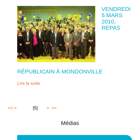
VENDREDI
5 MARS
2010,
REPAS
RÉPUBLICAIN À MONDONVILLE
Lire la suite
<<
<
1
2
3
4
[
5
]
6
7
>
>>
Médias