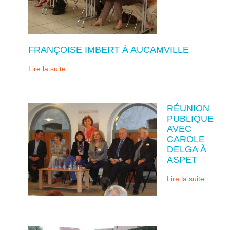
FRANÇOISE IMBERT À AUCAMVILLE
Lire la suite
RÉUNION
PUBLIQUE
AVEC
CAROLE
DELGA À
ASPET
Lire la suite